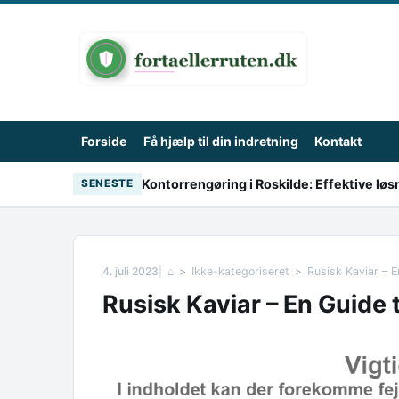
Skip to content
Forside
Få hjælp til din indretning
Kontakt
Kontorrengøring i Roskilde: Effektive lø
SENESTE
4. juli 2023
⌂
Ikke-kategoriseret
Rusisk Kaviar – En
Rusisk Kaviar – En Guide ti