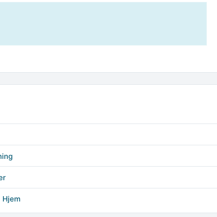
ning
er
t Hjem