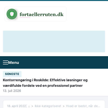
Skip to content
Menu
SENESTE
Kontorrengøring i Roskilde: Effektive løsninger og
værdifulde fordele ved en professionel partner
13. juli 2026
18. april 2022
⌂
Ikke-kategoriseret
Hvad er bedst, når det kommer til sengetøj?