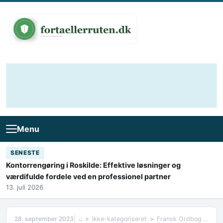
Skip to content
Menu
SENESTE
Kontorrengøring i Roskilde: Effektive løsninger og
værdifulde fordele ved en professionel partner
13. juli 2026
28. september 2023
⌂
Ikke-kategoriseret
Fransk Ordbog Gratis Download