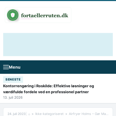
Skip to content
Menu
SENESTE
Kontorrengøring i Roskilde: Effektive løsninger og
værdifulde fordele ved en professionel partner
13. juli 2026
24. juli 2023
⌂
Ikke-kategoriseret
Airfryer Holms – Gør Madlavning Sundere og Lettere