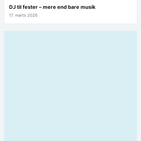
DJ til fester – mere end bare musik
17. marts 2026