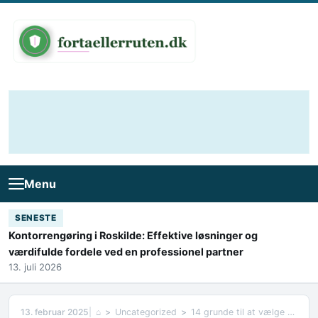
Skip to content
Menu
SENESTE
Kontorrengøring i Roskilde: Effektive løsninger og
værdifulde fordele ved en professionel partner
13. juli 2026
13. februar 2025
⌂
Uncategorized
14 grunde til at vælge en mobiltelefon uden abonnement